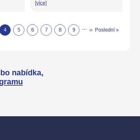
[více]
…
4
5
6
7
8
9
››
Poslední »
bo nabídka,
agramu