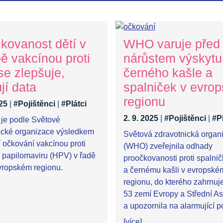
kovanost dětí v
WHO varuje před
ě vakcínou proti
nárůstem výskytu
e zlepšuje,
černého kašle a
jí data
spalniček v evro
regionu
025
|
#Pojištěnci
|
#Plátci
2. 9. 2025
|
#Pojištěnci
|
#Pl
 je podle Světové
ické organizace výsledkem
Světová zdravotnická organ
 očkování vakcínou proti
(WHO) zveřejnila odhady
 papilomaviru (HPV) v řadě
proočkovanosti proti spalni
vropském regionu.
a černému kašli v evropské
regionu, do kterého zahrnuj
53 zemí Evropy a Střední As
a upozornila na alarmující p
[více]