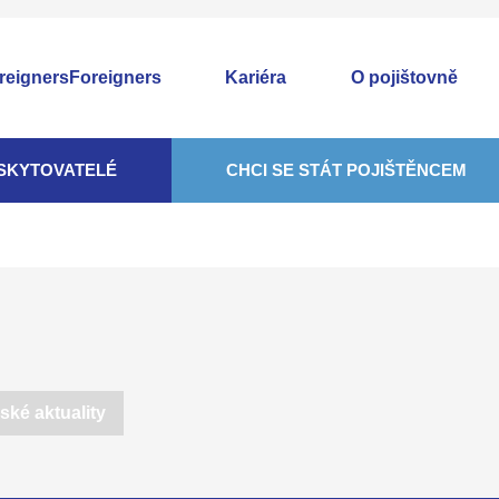
Foreigners
Kariéra
O pojištovně
SKYTOVATELÉ
CHCI SE STÁT POJIŠTĚNCEM
ské aktuality