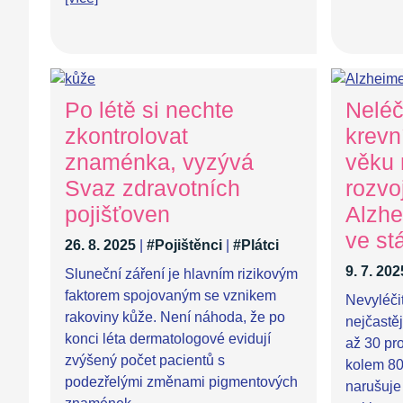
Po létě si nechte
Neléč
zkontrolovat
krevn
znaménka, vyzývá
věku 
Svaz zdravotních
rozvo
pojišťoven
Alzhe
ve stá
26. 8. 2025
|
#Pojištěnci
|
#Plátci
9. 7. 202
Sluneční záření je hlavním rizikovým
faktorem spojovaným se vznikem
Nevyléči
rakoviny kůže. Není náhoda, že po
nejčastěj
konci léta dermatologové evidují
až 30 pr
zvýšený počet pacientů s
kolem 80
podezřelými změnami pigmentových
narušuje