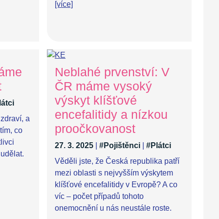
[více]
máme
Neblahé prvenství: V
t
ČR máme vysoký
výskyt klíšťové
átci
encefalitidy a nízkou
zdraví, a
proočkovanost
tím, co
livci
27. 3. 2025
|
#Pojištěnci
|
#Plátci
udělat.
Věděli jste, že Česká republika patří
mezi oblasti s nejvyšším výskytem
klíšťové encefalitidy v Evropě? A co
víc – počet případů tohoto
onemocnění u nás neustále roste.