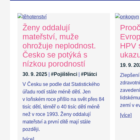
Ženy oddalují
Prooč
mateřství, muže
Evrop
ohrožuje neplodnost.
HPV s
Česko se potýká s
ukazu
nízkou porodností
19. 9. 2
30. 9. 2025
|
#Pojištěnci
|
#Plátci
Zlepšení
zdravotn
V Česku se podle dat Statistického
zavedení
úřadu rodí stále méně dětí. Jen
lidskému
v loňském roce přišlo na svět přes 84
zemí v e
tisíc dětí, téměř o 40 tisíc dětí méně
než v roce 1993. Ženy oddalují
[více]
mateřství a první dítě mají stále
později.
[více]