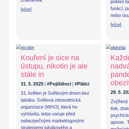
znamének.
pokles t
funkcí, j
[více]
nebo úsu
[více]
Kouření je sice na
Každé
ústupu, nikotin je ale
nadvá
stále in
pand
obezi
31. 5. 2025
|
#Pojištěnci
|
#Plátci
29. 5. 2
31. květen je Světovým dnem bez
tabáku. Světová zdravotnická
Zvýšený 
organizace (WHO), která ho
tlak, ztu
vyhlásila, letos varuje před
psychick
nebezpečnými marketingovými
apnoe. T
strategiemi tabákového a