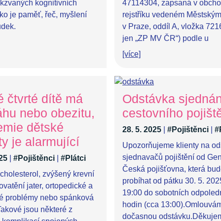
akzvaných kognitivních
47114304, zapsaná v obch
ako je paměť, řeč, myšlení
rejstříku vedeném Městský
dek.
v Praze, oddíl A, vložka 721
jen „ZP MV ČR“) podle u
[více]
 čtvrté dítě má
Odstávka sjednán
hu nebo obezitu,
cestovního pojišt
emie dětské
28. 5. 2025
|
#Pojištěnci
|
#
ty je alarmující
Upozorňujeme klienty na od
sjednavačů pojištění od Gen
025
|
#Pojištěnci
|
#Plátci
Česká pojišťovna, která bu
cholesterol, zvýšený krevní
probíhat od pátku 30. 5. 202
kovatění jater, ortopedické a
19:00 do sobotních odpoled
é problémy nebo spánková
hodin (cca 13:00).Omlouvá
akové jsou některé z
dočasnou odstávku.Děkuje