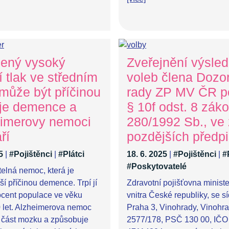
ený vysoký
Zveřejnění výsle
í tlak ve středním
voleb člena Dozor
může být příčinou
rady ZP MV ČR p
je demence a
§ 10f odst. 8 záko
imerovy nemoci
280/1992 Sb., ve
ří
pozdějších předp
5
|
#Pojištěnci
|
#Plátci
18. 6. 2025
|
#Pojištěnci
|
#
#Poskytovatelé
telná nemoc, která je
ší příčinou demence. Trpí jí
Zdravotní pojišťovna ministe
ocent populace ve věku
vnitra České republiky, se s
 let. Alzheimerova nemoc
Praha 3, Vinohrady, Vinohr
 část mozku a způsobuje
2577/178, PSČ 130 00, IČO