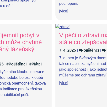
komplikací spojených
pochopení.
u u dětí.
[více]
íjemnit pobyt v
V péči o zdraví 
ch může chybně
stále co zlepšova
ěný lázeňský
7. 4. 2025
|
#Pojištěnci
|
#Pl
7. duben je Světovým dnem 
tak se nabízí zamyšlení nad 
025
|
#Pojištěnci
|
#Plátci
jako společnost i jako jednot
yčelního kloubu, operace
můžeme pro ochranu zdraví 
dlouhodobé bolesti kloubů
[více]
onická onemocnění, taková
tá indikace pro lázeňskou
ehabilitační péči.