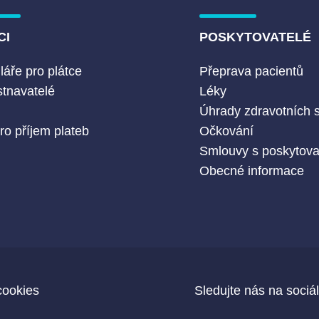
CI
POSKYTOVATELÉ
áře pro plátce
Přeprava pacientů
tnavatelé
Léky
Č
Úhrady zdravotních 
ro příjem plateb
Očkování
Smlouvy s poskytovat
Obecné informace
cookies
Sledujte nás na sociál