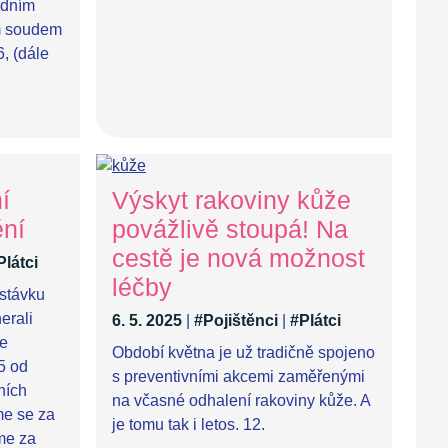
odním
m soudem
6, (dále
í
Výskyt rakoviny kůže
ění
povážlivě stoupá! Na
cestě je nová možnost
Plátci
léčby
stávku
erali
6. 5. 2025
|
#Pojištěnci
|
#Plátci
de
Období května je už tradičně spojeno
5 od
s preventivními akcemi zaměřenými
ních
na včasné odhalení rakoviny kůže. A
me se za
je tomu tak i letos. 12.
me za