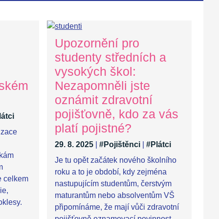
Upozornění pro
studenty středních a
vysokých škol:
pském
Nezapomněli jste
oznámit zdravotní
pojišťovně, kdo za vás
átci
platí pojistné?
izace
29. 8. 2025
|
#Pojištěnci
|
#Plátci
čkám
Je tu opět začátek nového školního
m
roku a to je období, kdy zejména
e celkem
nastupujícím studentům, čerstvým
ie,
maturantům nebo absolventům VŠ
oklesy.
připomínáme, že mají vůči zdravotní
pojišťovně oznamovací povinnost.