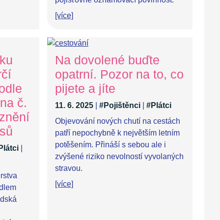
[více]
dku
Na dovolené buďte
čí
opatrní. Pozor na to, co
odle
pijete a jíte
na č.
11. 6. 2025
|
#Pojištěnci
|
#Plátci
 znění
Objevování nových chutí na cestách
isů
patří nepochybně k největším letním
potěšením. Přináší s sebou ale i
Plátci
|
zvýšené riziko nevolností vyvolaných
stravou.
rstva
[více]
ídlem
adská