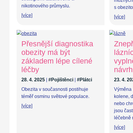
možných 
nikotinového průmyslu.
s obezito
[více]
[více]
Přesnější diagnostika
Znepř
obezity má být
lázní
základem lépe cílené
vypln
léčby
návrh
28. 4. 2025
|
#Pojištěnci
|
#Plátci
23. 4. 2
Obezita v současnosti postihuje
Výměna k
téměř osminu světové populace.
kolene, 
nebo chr
[více]
jsou čas
léčebně r
[více]