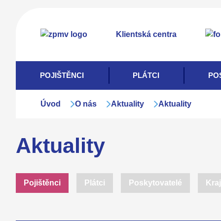
Přejít
k
Klientská centra
hlavnímu
obsahu
POJIŠTĚNCI
PLÁTCI
PO
Úvod
O nás
Aktuality
Aktuality
Aktuality
Pojištěnci
Plátci
Poskytovatelé
Kraj