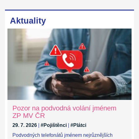
Aktuality
Pozor na podvodná volání jménem
ZP MV ČR
29. 7. 2026
|
#Pojištěnci
|
#Plátci
Podvodných telefonátů jménem nejrůznějších