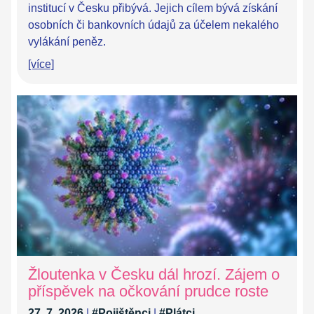
institucí v Česku přibývá. Jejich cílem bývá získání
osobních či bankovních údajů za účelem nekalého
vylákání peněz.
[více]
Žloutenka v Česku dál hrozí. Zájem o
příspěvek na očkování prudce roste
27. 7. 2026
|
#Pojištěnci
|
#Plátci