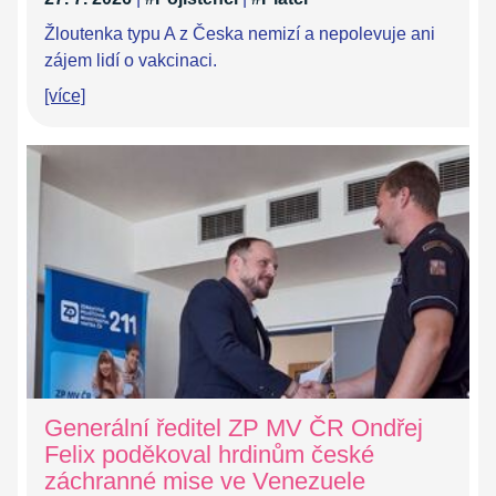
Žloutenka typu A z Česka nemizí a nepolevuje ani
zájem lidí o vakcinaci.
[více]
Generální ředitel ZP MV ČR Ondřej
Felix poděkoval hrdinům české
záchranné mise ve Venezuele