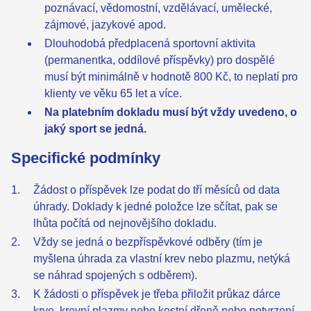
poznávací, vědomostní, vzdělávací, umělecké,
zájmové, jazykové apod.
Dlouhodobá předplacená sportovní aktivita
(permanentka, oddílové příspěvky) pro dospělé
musí být minimálně v hodnotě 800 Kč, to neplatí pro
klienty ve věku 65 let a více.
Na platebním dokladu musí být vždy uvedeno, o
jaký sport se jedná.
Specifické podmínky
Žádost o příspěvek lze podat do tří měsíců od data
úhrady. Doklady k jedné položce lze sčítat, pak se
lhůta počítá od nejnovějšího dokladu.
Vždy se jedná o bezpříspěvkové odběry (tím je
myšlena úhrada za vlastní krev nebo plazmu, netýká
se náhrad spojených s odběrem).
K žádosti o příspěvek je třeba přiložit průkaz dárce
krve, krevní plazmy nebo kostní dřeně nebo potvrzení