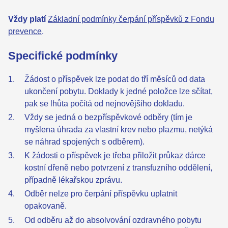
Vždy platí
Základní podmínky čerpání příspěvků z Fondu
prevence
.
Specifické podmínky
Žádost o příspěvek lze podat do tří měsíců od data
ukončení pobytu. Doklady k jedné položce lze sčítat,
pak se lhůta počítá od nejnovějšího dokladu.
Vždy se jedná o bezpříspěvkové odběry (tím je
myšlena úhrada za vlastní krev nebo plazmu, netýká
se náhrad spojených s odběrem).
K žádosti o příspěvek je třeba přiložit průkaz dárce
kostní dřeně nebo potvrzení z transfuzního oddělení,
případně lékařskou zprávu.
Odběr nelze pro čerpání příspěvku uplatnit
opakovaně.
Od odběru až do absolvování ozdravného pobytu