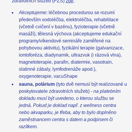
zdravotních služeb (PZS)
zde
.
Akceptujeme
: léčebnou procedurou se rozumí
především vodoléčba, elektroléčba, rehabilitace
(včetně cvičení v bazénu), fyzioterapie (včetně
masáží), tělesná výchova (akceptujeme edukační
programy/víkendové semináře zaměřené na
pohybovou aktivitu), fyzikální terapie (galvanizace,
iontoforéza, diadynamik, ultrazvuk (i rázová vlna),
magnetoterapie, parafin, diatermie, vasotrain,
slatinné zábaly, lymfodrenáže apod.),
oxygenoterapie, vacuShape
sauna, polárium
(tyto dvě nemusí být realizované u
poskytovatele zdravotních služeb) -
na platebním
dokladu musí být uvedeno, o kterou službu se
jedná. Pokud je doklad např. z wellness centra
nebo akvaparku, je třeba, aby to bylo doplněno
zaměstnancem centra s datem a podpisem či
razítkem.