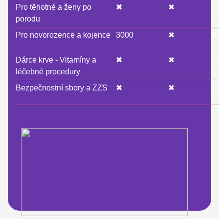
Pro těhotné a ženy po
✖
✖
5
porodu
Pro novorozence a kojence
3000
✖
✖
Dárce krve - Vitamíny a
✖
✖
5
léčebné procedury
Bezpečnostní sbory a ZZS
✖
✖
1