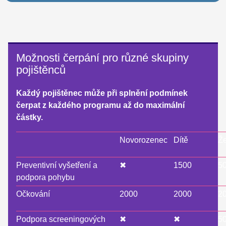
Možnosti čerpání pro různé skupiny
pojištěnců
Každý pojištěnec může při splnění podmínek
čerpat z každého programu až do maximální
částky.
Novorozenec
Dítě
Ž
Preventivní vyšetření a
✖
1500
5
podpora pohybu
Očkování
2000
2000
2
Podpora screeningových
✖
✖
5