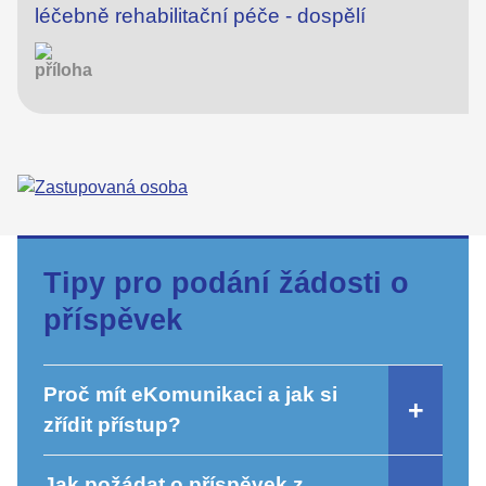
léčebně rehabilitační péče - dospělí
Tipy pro podání žádosti o
příspěvek
Proč mít eKomunikaci a jak si
zřídit přístup?
Jak požádat o příspěvek z