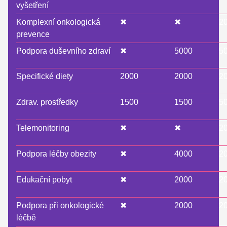
vyšetření
Komplexní onkologická
✖
✖
2
prevence
Podpora duševního zdraví
✖
5000
5
Specifické diety
2000
2000
2
Zdrav. prostředky
1500
1500
5
Telemonitoring
✖
✖
2
Podpora léčby obezity
✖
4000
2
Edukační pobyt
✖
2000
2
Podpora při onkologické
✖
2000
2
léčbě