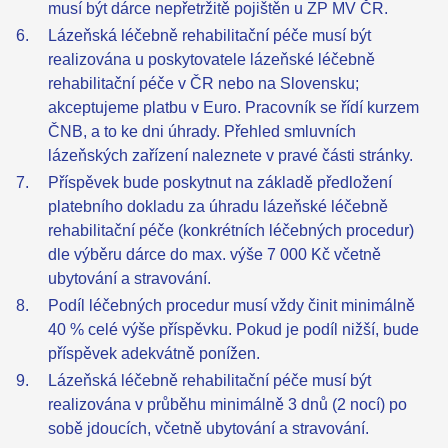
musí být dárce nepřetržitě pojištěn u ZP MV ČR.
Lázeňská léčebně rehabilitační péče musí být
realizována u poskytovatele lázeňské léčebně
rehabilitační péče v ČR nebo na Slovensku;
akceptujeme platbu v Euro. Pracovník se řídí kurzem
ČNB, a to ke dni úhrady. Přehled smluvních
lázeňských zařízení naleznete v pravé části stránky.
Příspěvek bude poskytnut na základě předložení
platebního dokladu za úhradu lázeňské léčebně
rehabilitační péče (konkrétních léčebných procedur)
dle výběru dárce do max. výše 7 000 Kč včetně
ubytování a stravování.
Podíl léčebných procedur musí vždy činit minimálně
40 % celé výše příspěvku. Pokud je podíl nižší, bude
příspěvek adekvátně ponížen.
Lázeňská léčebně rehabilitační péče musí být
realizována v průběhu minimálně 3 dnů (2 nocí) po
sobě jdoucích, včetně ubytování a stravování.