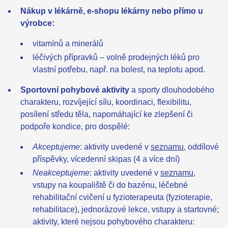
Nákup v lékárně, e-shopu lékárny nebo přímo u
výrobce:
vitamínů a minerálů
léčivých přípravků – volně prodejných léků pro
vlastní potřebu, např. na bolest, na teplotu apod.
Sportovní pohybové aktivity
a sporty dlouhodobého
charakteru, rozvíjející sílu, koordinaci, flexibilitu,
posílení středu těla, napomáhající ke zlepšení či
podpoře kondice, pro dospělé:
Akceptujeme
: aktivity uvedené v
seznamu
, oddílové
příspěvky, vícedenní skipas (4 a více dní)
Neakceptujeme
: aktivity uvedené v
seznamu
,
vstupy na koupaliště či do bazénu,
léčebné
rehabilitační cvičení u fyzioterapeuta (fyzioterapie,
rehabilitace), jednorázové lekce, vstupy a startovné;
aktivity, které nejsou pohybového charakteru: