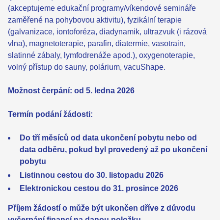
(akceptujeme edukační programy/víkendové semináře
zaměřené na pohybovou aktivitu), fyzikální terapie
(galvanizace, iontoforéza, diadynamik, ultrazvuk (i rázová
vlna), magnetoterapie, parafin, diatermie, vasotrain,
slatinné zábaly, lymfodrenáže apod.), oxygenoterapie,
volný přístup do sauny, polárium, vacuShape.
Možnost čerpání: od 5. ledna 2026
Termín podání žádosti:
Do tří měsíců od data ukončení pobytu nebo od
data odběru, pokud byl provedený až po ukončení
pobytu
Listinnou cestou do 30. listopadu 2026
Elektronickou cestou do 31. prosince 2026
Příjem žádostí o může být ukončen dříve z důvodu
vyčerpání financí na danou položku.