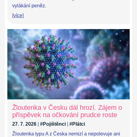
vylákání peněz.
[více]
Žloutenka v Česku dál hrozí. Zájem o
příspěvek na očkování prudce roste
27. 7. 2026
|
#Pojištěnci
|
#Plátci
Žloutenka typu A z Česka nemizí a nepolevuje ani