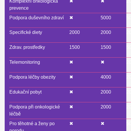
Komplexní onkologická
✖
✖
2
prevence
Podpora duševního zdraví
✖
5000
5
Specifické diety
2000
2000
2
Zdrav. prostředky
1500
1500
5
Telemonitoring
✖
✖
2
Podpora léčby obezity
✖
4000
2
Edukační pobyt
✖
2000
2
Podpora při onkologické
✖
2000
2
léčbě
Pro těhotné a ženy po
✖
✖
5
porodu