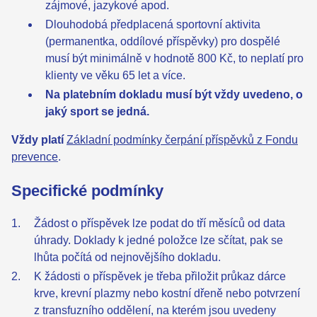
zájmové, jazykové apod.
Dlouhodobá předplacená sportovní aktivita
(permanentka, oddílové příspěvky) pro dospělé
musí být minimálně v hodnotě 800 Kč, to neplatí pro
klienty ve věku 65 let a více.
Na platebním dokladu musí být vždy uvedeno, o
jaký sport se jedná.
Vždy platí
Základní podmínky čerpání příspěvků z Fondu
prevence
.
Specifické podmínky
Žádost o příspěvek lze podat do tří měsíců od data
úhrady. Doklady k jedné položce lze sčítat, pak se
lhůta počítá od nejnovějšího dokladu.
K žádosti o příspěvek je třeba přiložit průkaz dárce
krve, krevní plazmy nebo kostní dřeně nebo potvrzení
z transfuzního oddělení, na kterém jsou uvedeny