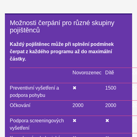
Možnosti čerpání pro různé skupiny
pojištěnců
Každý pojištěnec může při splnění podmínek
čerpat z každého programu až do maximální
částky.
Novorozenec
Dítě
Ž
Preventivní vyšetření a
✖
1500
5
podpora pohybu
Očkování
2000
2000
2
Podpora screeningových
✖
✖
5
vyšetření