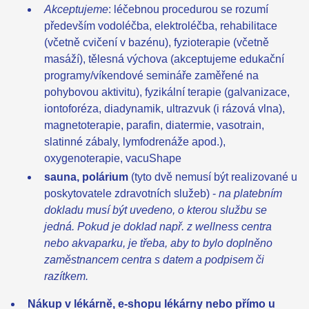
Akceptujeme
: léčebnou procedurou se rozumí
především vodoléčba, elektroléčba, rehabilitace
(včetně cvičení v bazénu), fyzioterapie (včetně
masáží), tělesná výchova (akceptujeme edukační
programy/víkendové semináře zaměřené na
pohybovou aktivitu), fyzikální terapie (galvanizace,
iontoforéza, diadynamik, ultrazvuk (i rázová vlna),
magnetoterapie, parafin, diatermie, vasotrain,
slatinné zábaly, lymfodrenáže apod.),
oxygenoterapie, vacuShape
sauna, polárium
(tyto dvě nemusí být realizované u
poskytovatele zdravotních služeb) -
na platebním
dokladu musí být uvedeno, o kterou službu se
jedná. Pokud je doklad např. z wellness centra
nebo akvaparku, je třeba, aby to bylo doplněno
zaměstnancem centra s datem a podpisem či
razítkem.
Nákup v lékárně, e-shopu lékárny nebo přímo u