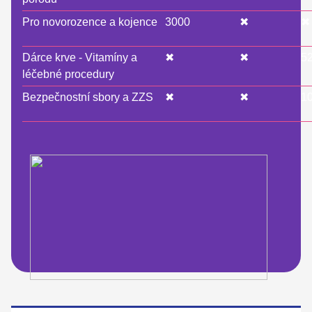
Pro novorozence a kojence
3000
✖
✖
Dárce krve - Vitamíny a
✖
✖
5
léčebné procedury
Bezpečnostní sbory a ZZS
✖
✖
1