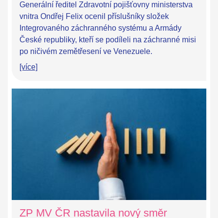
Generální ředitel Zdravotní pojišťovny ministerstva
vnitra Ondřej Felix ocenil příslušníky složek
Integrovaného záchranného systému a Armády
České republiky, kteří se podíleli na záchranné misi
po ničivém zemětřesení ve Venezuele.
[více]
ZP MV ČR nastavila nový směr