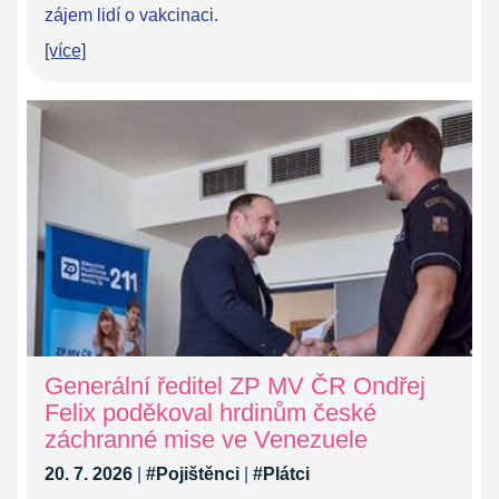
zájem lidí o vakcinaci.
[více]
Generální ředitel ZP MV ČR Ondřej
Felix poděkoval hrdinům české
záchranné mise ve Venezuele
20. 7. 2026
|
#Pojištěnci
|
#Plátci