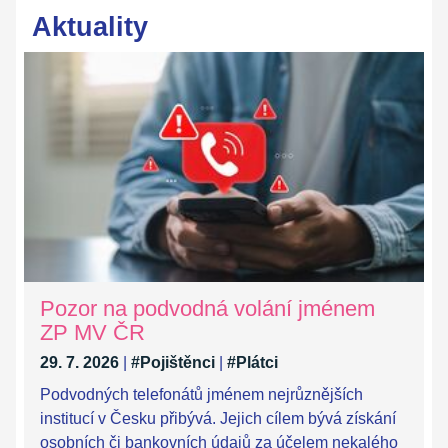
Aktuality
Pozor na podvodná volání jménem
ZP MV ČR
29. 7. 2026
|
#Pojištěnci
|
#Plátci
Podvodných telefonátů jménem nejrůznějších
institucí v Česku přibývá. Jejich cílem bývá získání
osobních či bankovních údajů za účelem nekalého