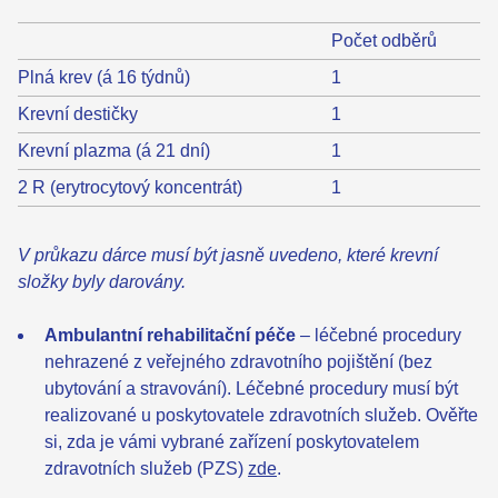
Počet odběrů
Plná krev (á 16 týdnů)
1
Krevní destičky
1
Krevní plazma (á 21 dní)
1
2 R (erytrocytový koncentrát)
1
V průkazu dárce musí být jasně uvedeno, které krevní
složky byly darovány.
Ambulantní rehabilitační péče
– léčebné procedury
nehrazené z veřejného zdravotního pojištění (bez
ubytování a stravování). Léčebné procedury musí být
realizované u poskytovatele zdravotních služeb. Ověřte
si, zda je vámi vybrané zařízení poskytovatelem
zdravotních služeb (PZS)
zde
.