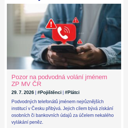
Pozor na podvodná volání jménem
ZP MV ČR
29. 7. 2026
|
#Pojištěnci
|
#Plátci
Podvodných telefonátů jménem nejrůznějších
institucí v Česku přibývá. Jejich cílem bývá získání
osobních či bankovních údajů za účelem nekalého
vylákání peněz.