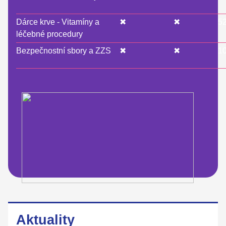
Dárce krve - Vitamíny a
✖
✖
5
léčebné procedury
Bezpečnostní sbory a ZZS
✖
✖
1
Aktuality