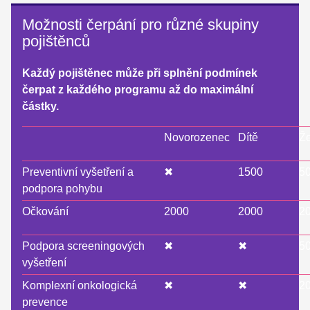
Možnosti čerpání pro různé skupiny
pojištěnců
Každý pojištěnec může při splnění podmínek
čerpat z každého programu až do maximální
částky.
Novorozenec
Dítě
Ž
Preventivní vyšetření a
✖
1500
5
podpora pohybu
Očkování
2000
2000
2
Podpora screeningových
✖
✖
5
vyšetření
Komplexní onkologická
✖
✖
2
prevence