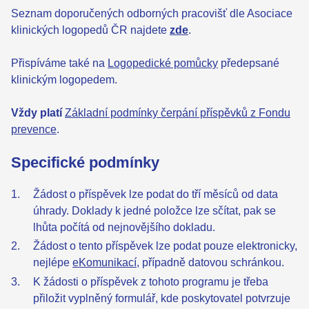
Seznam doporučených odborných pracovišť dle Asociace
klinických logopedů ČR najdete
zde
.
Přispíváme také na
Logopedické pomůcky
předepsané
klinickým logopedem.
Vždy platí
Základní podmínky čerpání příspěvků z Fondu
prevence
.
Specifické podmínky
Žádost o příspěvek lze podat do tří měsíců od data
úhrady. Doklady k jedné položce lze sčítat, pak se
lhůta počítá od nejnovějšího dokladu.
Žádost o tento příspěvek lze podat pouze elektronicky,
nejlépe
eKomunikací
, případně datovou schránkou.
K žádosti o příspěvek z tohoto programu je třeba
přiložit vyplněný formulář, kde poskytovatel potvrzuje