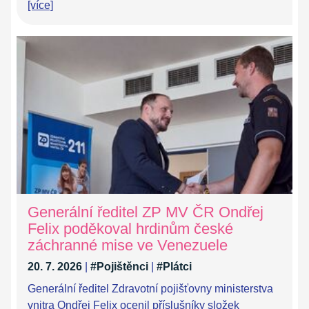
[více]
Generální ředitel ZP MV ČR Ondřej
Felix poděkoval hrdinům české
záchranné mise ve Venezuele
20. 7. 2026
|
#Pojištěnci
|
#Plátci
Generální ředitel Zdravotní pojišťovny ministerstva
vnitra Ondřej Felix ocenil příslušníky složek