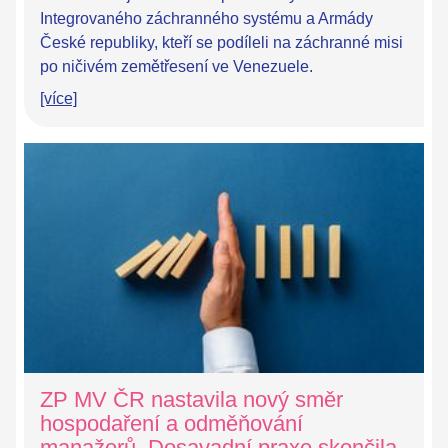
Integrovaného záchranného systému a Armády
České republiky, kteří se podíleli na záchranné misi
po ničivém zemětřesení ve Venezuele.
[více]
ZP MV ČR nastavila nový směr
hospodaření a odměňování
manažerů. Dosavadní praxe skončila