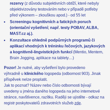
rezervy
(z důvodu subjektivních obtíží, které nebyly
objektivizovány testováním nebo v případě potřeby
před výkonem – zkouškou apod.) - od 55 let
Screeningu kognitivních a fatických poruch
(orientační vyšetření; např. testy POBAV, ALBA,
MAST.cz aj.).
Konzultace ohledně podpůrných programů či
aplikací vhodných k tréninku řečových, jazykových
a kognitivně-lingvistických funkcí
(Mentio, Mentem,
Brain Jogging, aplikace na tablety…)
Pozor!
Je nutné, aby vyšetření bylo provedeno
výhradně u
klinického
logopeda (odbornost 903). Jinak
příspěvek nelze proplatit.
Jak to poznat? Název nebo číslo odbornosti bývají
uvedeny u jména daného logopeda na jeho internetové
stránce, navštívence, razítku. Raději se ujistěte - odkaz na
registr poskytovatelů zdravotních služeb
zde
.