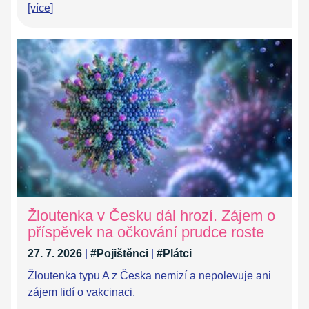
[více]
Žloutenka v Česku dál hrozí. Zájem o
příspěvek na očkování prudce roste
27. 7. 2026
|
#Pojištěnci
|
#Plátci
Žloutenka typu A z Česka nemizí a nepolevuje ani
zájem lidí o vakcinaci.