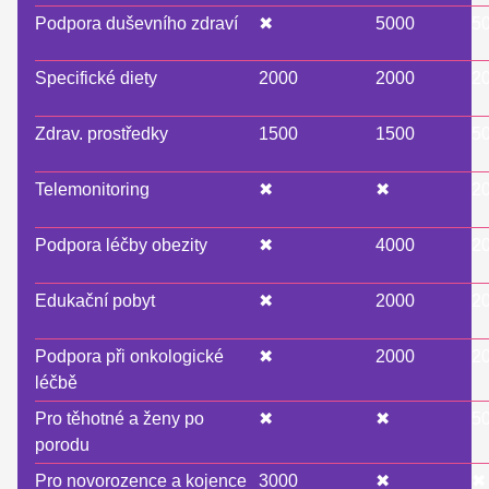
Podpora duševního zdraví
✖
5000
5
Specifické diety
2000
2000
2
Zdrav. prostředky
1500
1500
5
Telemonitoring
✖
✖
2
Podpora léčby obezity
✖
4000
2
Edukační pobyt
✖
2000
2
Podpora při onkologické
✖
2000
2
léčbě
Pro těhotné a ženy po
✖
✖
5
porodu
Pro novorozence a kojence
3000
✖
✖