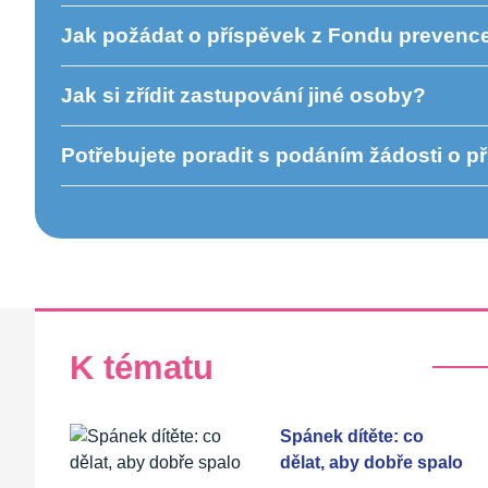
Jak požádat o příspěvek z Fondu prevenc
Jak si zřídit zastupování jiné osoby?
Potřebujete poradit s podáním žádosti o p
K tématu
Spánek dítěte: co
dělat, aby dobře spalo