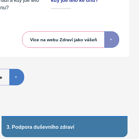
kdy jde tělo ke dnu?
Více na webu Zdraví jako vášeň
e
3. Podpora duševního zdraví