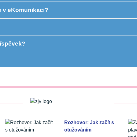
e v eKomunikaci?
říspěvek?
Rozhovor: Jak začít s
otužováním