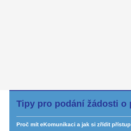
Tipy pro podání žádosti o
Proč mít eKomunikaci a jak si zřídit přístu