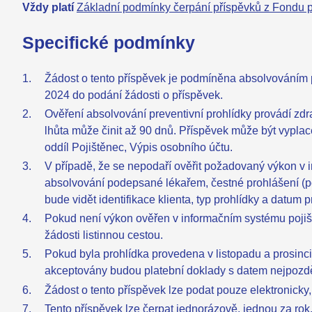
Vždy platí
Základní podmínky čerpání příspěvků z Fondu 
Specifické podmínky
Žádost o tento příspěvek je podmíněna absolvováním
2024 do podání žádosti o příspěvek.
Ověření absolvování preventivní prohlídky provádí zdr
lhůta může činit až 90 dnů. Příspěvek může být vypla
oddíl Pojištěnec, Výpis osobního účtu.
V případě, že se nepodaří ověřit požadovaný výkon v i
absolvování podepsané lékařem, čestné prohlášení (po
bude vidět identifikace klienta, typ prohlídky a datum 
Pokud není výkon ověřen v informačním systému pojiš
žádosti listinnou cestou.
Pokud byla prohlídka provedena v listopadu a prosinci
akceptovány budou platební doklady s datem nejpozdě
Žádost o tento příspěvek lze podat pouze elektronicky
Tento příspěvek lze čerpat jednorázově, jednou za rok