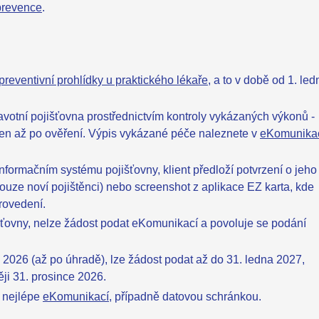
prevence
.
preventivní prohlídky u praktického lékaře
, a to v době od 1. led
avotní pojišťovna prostřednictvím kontroly vykázaných výkonů -
cen až po ověření. Výpis vykázané péče naleznete v
eKomunikac
nformačním systému pojišťovny, klient předloží potvrzení o jeho
uze noví pojištěnci) nebo screenshot z aplikace EZ karta, kde
provedení.
ťovny, nelze žádost podat eKomunikací a povoluje se podání
 2026 (až po úhradě), lze žádost podat až do 31. ledna 2027,
ji 31. prosince 2026.
, nejlépe
eKomunikací
, případně datovou schránkou.
.