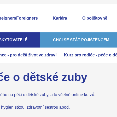
Foreigners
Kariéra
O pojištovně
SKYTOVATELÉ
CHCI SE STÁT POJIŠTĚNCEM
e - pro delší život ve zdraví
Kurz pro rodiče - péče o d
éče o dětské zuby
ho na péči o dětské zuby, a to včetně online kurzů.
 hygienistkou, zdravotní sestrou apod.