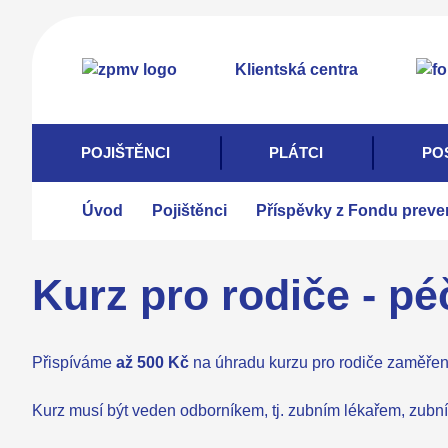
Přejít
k
Klientská centra
hlavnímu
obsahu
POJIŠTĚNCI
PLÁTCI
PO
Úvod
Pojištěnci
Příspěvky z Fondu prevenc
Kurz pro rodiče - p
Přispíváme
až 500 Kč
na úhradu kurzu pro rodiče zaměřené
Kurz musí být veden odborníkem, tj. zubním lékařem, zubní