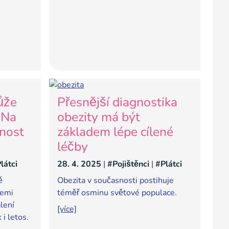
ůže
Přesnější diagnostika
 Na
obezity má být
nost
základem lépe cílené
léčby
látci
28. 4. 2025
|
#Pojištěnci
|
#Plátci
ě
Obezita v současnosti postihuje
cemi
téměř osminu světové populace.
lení
[více]
 i letos.