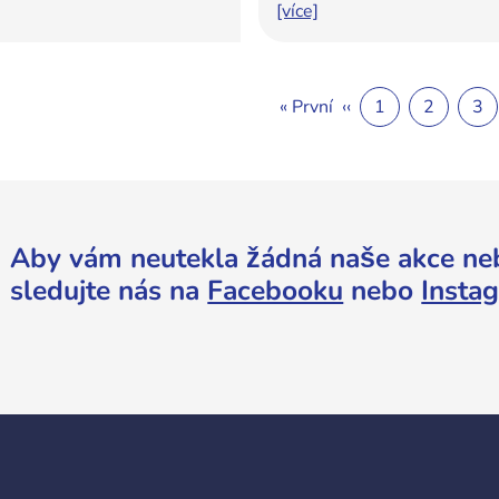
[více]
« První
‹‹
1
2
3
Aby vám neutekla žádná naše akce ne
sledujte nás na
Facebooku
nebo
Insta