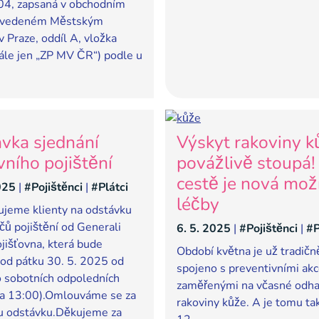
4, zapsaná v obchodním
ku vedeném Městským
 Praze, oddíl A, vložka
ále jen „ZP MV ČR“) podle u
vka sjednání
Výskyt rakoviny k
vního pojištění
povážlivě stoupá!
cestě je nová mož
025
|
#Pojištěnci
|
#Plátci
léčby
jeme klienty na odstávku
čů pojištění od Generali
6. 5. 2025
|
#Pojištěnci
|
#P
jišťovna, která bude
Období května je už tradičn
 od pátku 30. 5. 2025 od
spojeno s preventivními ak
 sobotních odpoledních
zaměřenými na včasné odha
ca 13:00).Omlouváme se za
rakoviny kůže. A je tomu tak
u odstávku.Děkujeme za