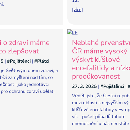
12.
í.
[více]
i o zdraví máme
Neblahé prvenství
 co zlepšovat
ČR máme vysoký
výskyt klíšťové
25
|
#Pojištěnci
|
#Plátci
encefalitidy a níz
 je Světovým dnem zdraví, a
proočkovanost
bízí zamyšlení nad tím, co
ečnost i jako jednotlivci
27. 3. 2025
|
#Pojištěnci
|
#
ro ochranu zdraví udělat.
Věděli jste, že Česká republ
mezi oblasti s nejvyšším v
klíšťové encefalitidy v Evro
víc – počet případů tohoto
onemocnění u nás neustále 