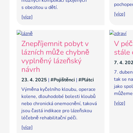
možných komplikací spojených
pochopen
s obezitou u dětí.
[více]
[více]
Znepříjemnit pobyt v
V péč
lázních může chybně
stále
vyplněný lázeňský
7. 4. 20
návrh
7. duben
tak se na
23. 4. 2025
|
#Pojištěnci
|
#Plátci
jako spol
Výměna kyčelního kloubu, operace
můžeme p
kolene, dlouhodobé bolesti kloubů
[více]
nebo chronická onemocnění, taková
jsou častá indikace pro lázeňskou
léčebně rehabilitační péči.
[více]