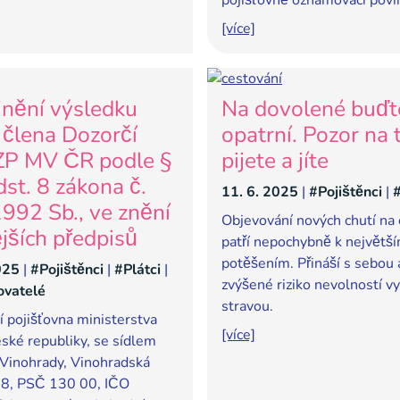
pojišťovně oznamovací povi
[více]
jnění výsledku
Na dovolené buďt
 člena Dozorčí
opatrní. Pozor na t
ZP MV ČR podle §
pijete a jíte
dst. 8 zákona č.
11. 6. 2025
|
#Pojištěnci
|
#
992 Sb., ve znění
Objevování nových chutí na
jších předpisů
patří nepochybně k největš
potěšením. Přináší s sebou a
025
|
#Pojištěnci
|
#Plátci
|
zvýšené riziko nevolností v
ovatelé
stravou.
í pojišťovna ministerstva
[více]
eské republiky, se sídlem
 Vinohrady, Vinohradská
8, PSČ 130 00, IČO