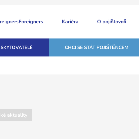
Foreigners
Kariéra
O pojištovně
SKYTOVATELÉ
CHCI SE STÁT POJIŠTĚNCEM
ké aktuality