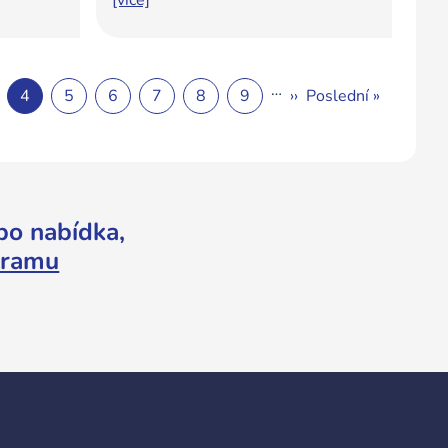
…
4
5
6
7
8
9
››
Poslední »
bo nabídka,
gramu