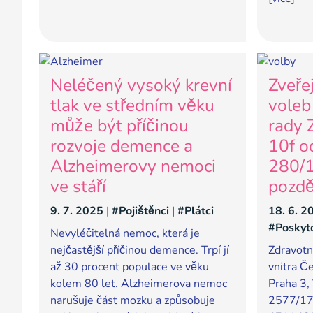
Neléčený vysoký krevní
Zveře
tlak ve středním věku
voleb
může být příčinou
rady 
rozvoje demence a
10f o
Alzheimerovy nemoci
280/1
ve stáří
pozdě
9. 7. 2025
|
#Pojištěnci
|
#Plátci
18. 6. 2
#Poskyt
Nevyléčitelná nemoc, která je
nejčastější příčinou demence. Trpí jí
Zdravotn
až 30 procent populace ve věku
vnitra Č
kolem 80 let. Alzheimerova nemoc
Praha 3,
narušuje část mozku a způsobuje
2577/17