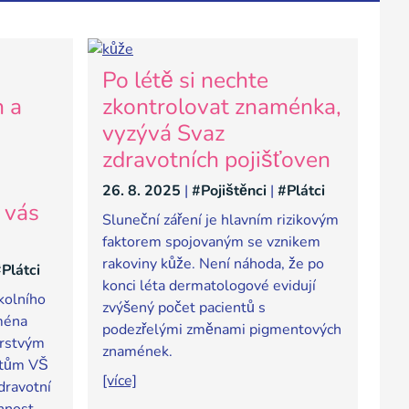
Po létě si nechte
h a
zkontrolovat znaménka,
vyzývá Svaz
zdravotních pojišťoven
26. 8. 2025
|
#Pojištěnci
|
#Plátci
 vás
Sluneční záření je hlavním rizikovým
faktorem spojovaným se vznikem
rakoviny kůže. Není náhoda, že po
Plátci
konci léta dermatologové evidují
kolního
zvýšený počet pacientů s
jména
podezřelými změnami pigmentových
erstvým
znamének.
ntům VŠ
[více]
dravotní