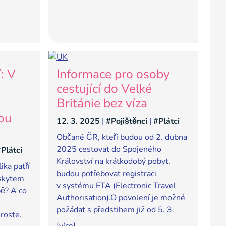
: V
Informace pro osoby
cestující do Velké
Británie bez víza
kou
12. 3. 2025
|
#Pojištěnci
|
#Plátci
Občané ČR, kteří budou od 2. dubna
2025 cestovat do Spojeného
Plátci
Království na krátkodobý pobyt,
ika patří
budou potřebovat registraci
ýskytem
v systému ETA (Electronic Travel
pě? A co
Authorisation).O povolení je možné
požádat s předstihem již od 5. 3.
roste.
[více]