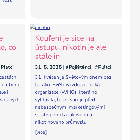
nnost.
e
Kouření je sice na
o, co
ústupu, nikotin je ale
stále in
Plátci
31. 5. 2025
|
#Pojištěnci
|
#Plátci
 cestách
31. květen je Světovým dnem bez
ím letním
tabáku. Světová zdravotnická
le i
organizace (WHO), která ho
yvolaných
vyhlásila, letos varuje před
nebezpečnými marketingovými
strategiemi tabákového a
nikotinového průmyslu.
[více]