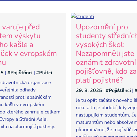
varuje před
Upozornění pro
tem výskytu
studenty středníc
ho kašle a
vysokých škol:
iček v evropském
Nezapomněli jste
nu
oznámit zdravotní
pojišťovně, kdo za
25
|
#Pojištěnci
|
#Plátci
platí pojistné?
zdravotnická organizace
eřejnila odhady
29. 8. 2025
|
#Pojištěnci
|
#
anosti proti spalničkám
Je tu opět začátek nového š
u kašli v evropském
roku a to je období, kdy ze
 do kterého zahrnuje celkem
nastupujícím studentům, č
Evropy a Střední Asie,
maturantům nebo absolve
ila na alarmující poklesy.
připomínáme, že mají vůči z