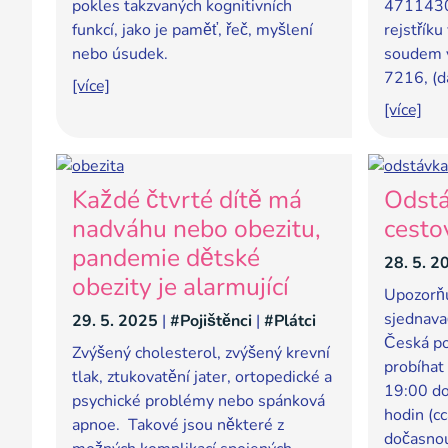
pokles takzvaných kognitivních
4711430
funkcí, jako je paměť, řeč, myšlení
rejstří
nebo úsudek.
soudem v
7216, (d
[více]
[více]
Každé čtvrté dítě má
Odstá
nadváhu nebo obezitu,
cesto
pandemie dětské
28. 5. 2
obezity je alarmující
Upozorňu
sjednava
29. 5. 2025
|
#Pojištěnci
|
#Plátci
Česká po
Zvýšený cholesterol, zvýšený krevní
probíhat
tlak, ztukovatění jater, ortopedické a
19:00 do
psychické problémy nebo spánková
hodin (c
apnoe. Takové jsou některé z
dočasno