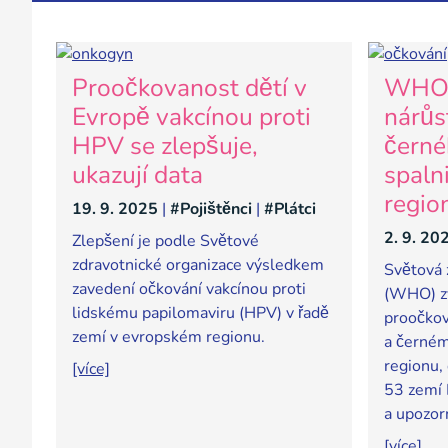
Proočkovanost dětí v
WHO 
Evropě vakcínou proti
nárůs
HPV se zlepšuje,
černé
ukazují data
spaln
regio
19. 9. 2025
|
#Pojištěnci
|
#Plátci
2. 9. 20
Zlepšení je podle Světové
zdravotnické organizace výsledkem
Světová 
zavedení očkování vakcínou proti
(WHO) zv
lidskému papilomaviru (HPV) v řadě
proočkov
zemí v evropském regionu.
a černém
regionu,
[více]
53 zemí 
a upozorn
[více]