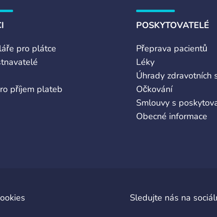
I
POSKYTOVATELÉ
áře pro plátce
Přeprava pacientů
tnavatelé
Léky
Úhrady zdravotních 
ro příjem plateb
Očkování
Smlouvy s poskytova
Obecné informace
cookies
Sledujte nás na sociáln