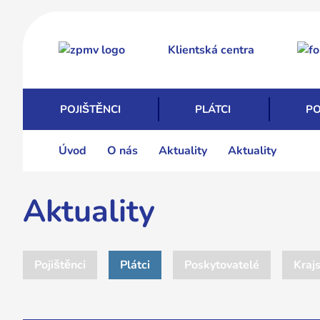
Přejít
k
Klientská centra
hlavnímu
obsahu
POJIŠTĚNCI
PLÁTCI
PO
Úvod
O nás
Aktuality
Aktuality
Aktuality
Pojištěnci
Plátci
Poskytovatelé
Krajs