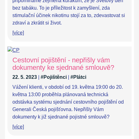
připomínáme zejména kuřákům, že je Světový den
bez tabáku. To je příležitost k zamyšlení, zda
stimulační účinek nikotinu stojí za to, zdevastovat si
zdraví a zkrátit si život.
[více]
Cestovní pojištění - nepřišly vám
dokumenty ke sjednané smlouvě?
22. 5. 2023
|
#Pojištěnci
|
#Plátci
Vážení klienti, v období od 19. května 19:00 do 20.
května 13:00 proběhla plánovaná technická
odstávka systému sjednání cestovního pojištění od
Generali Česká pojišťovna. Nepřišly Vám
dokumenty k již sjednané pojistné smlouvě?
[více]