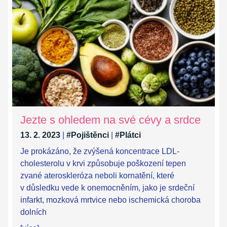
Jezte s ohledem na své cévy a srdce
13. 2. 2023
|
#Pojištěnci
|
#Plátci
Je prokázáno, že zvýšená koncentrace LDL-
cholesterolu v krvi způsobuje poškození tepen
zvané ateroskleróza neboli kornatění, které
v důsledku vede k onemocněním, jako je srdeční
infarkt, mozková mrtvice nebo ischemická choroba
dolních