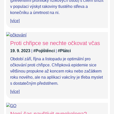
(preventivní prohlídky rizikových osob) s cílem snížit
v populaci výskyt rakoviny tlustého střeva a
konečníku a úmrtnost na ni.
[více]
Proti chřipce se nechte očkovat včas
19. 9. 2023
|
#Pojištěnci
|
#Plátci
Období září, října a listopadu je optimální pro
očkování proti chřipce. Chřipková epidemie sice
většinou propukne až koncem roku nebo začátkem
roku nového, ale na aplikaci vakcíny je třeba myslet
s dostatečným předstihem.
[více]
Není čas navštívit gynekologa?