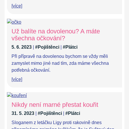
[více]
Už balíte na dovolenou? A máte
všechna očkování?
5. 6. 2023
|
#Pojištěnci
|
#Plátci
Při přípravě na dovolenou bychom se vždy měli
zamyslet mimo jiné nad tím, zda máme všechna
potřebná očkování.
[více]
Nikdy není marné přestat kouřit
31. 5. 2023
|
#Pojištěnci
|
#Plátci
Sloganem z letáčku Ligy proti rakovině dnes