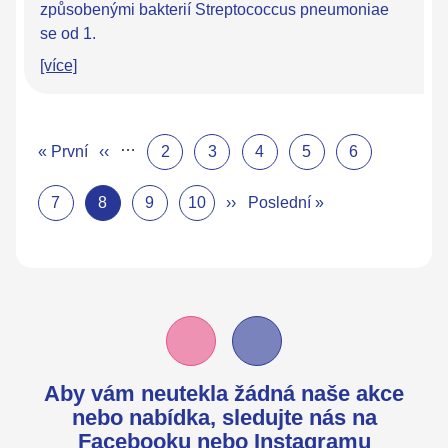
způsobenými bakterií Streptococcus pneumoniae
se od 1.
[více]
…
« První
‹‹
2
3
4
5
6
7
8
9
10
››
Poslední »
Aby vám neutekla žádná naše akce
nebo nabídka,
sledujte nás na
Facebooku
nebo
Instagramu