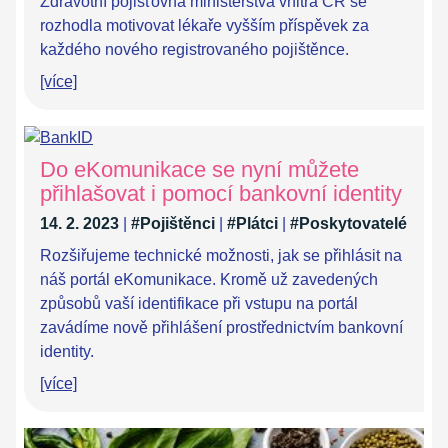
Zdravotní pojišťovna ministerstva vnitra ČR se
rozhodla motivovat lékaře vyšším příspěvek za
každého nového registrovaného pojištěnce.
[více]
Do eKomunikace se nyní můžete
přihlašovat i pomocí bankovní identity
14. 2. 2023
|
#Pojištěnci
|
#Plátci
|
#Poskytovatelé
Rozšiřujeme technické možnosti, jak se přihlásit na
náš portál eKomunikace. Kromě už zavedených
způsobů vaší identifikace při vstupu na portál
zavádíme nově přihlášení prostřednictvím bankovní
identity.
[více]