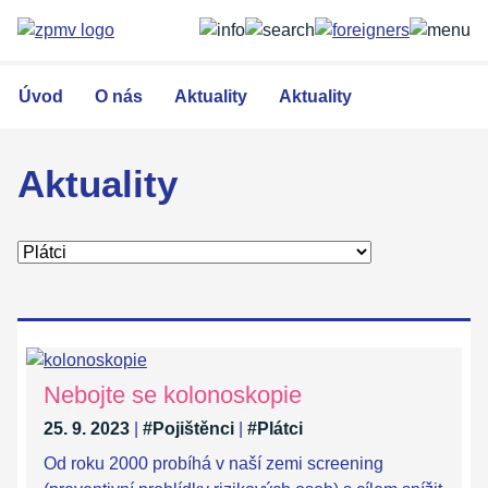
Přejít
k
hlavnímu
obsahu
Úvod
O nás
Aktuality
Aktuality
Aktuality
Nebojte se kolonoskopie
25. 9. 2023
|
#Pojištěnci
|
#Plátci
Od roku 2000 probíhá v naší zemi screening