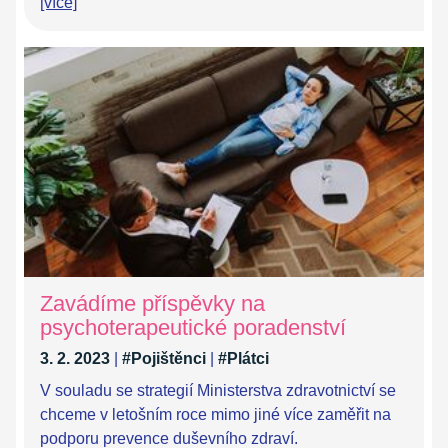
[více]
Zavádíme příspěvky na
psychoterapeutické poradenství
3. 2. 2023
|
#Pojištěnci
|
#Plátci
V souladu se strategií Ministerstva zdravotnictví se
chceme v letošním roce mimo jiné více zaměřit na
podporu prevence duševního zdraví.