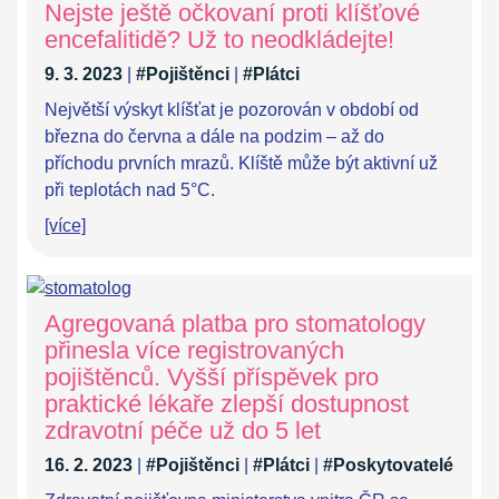
Nejste ještě očkovaní proti klíšťové
encefalitidě? Už to neodkládejte!
9. 3. 2023
|
#Pojištěnci
|
#Plátci
Největší výskyt klíšťat je pozorován v období od
března do června a dále na podzim – až do
příchodu prvních mrazů. Klíště může být aktivní už
při teplotách nad 5°C.
[více]
Agregovaná platba pro stomatology
přinesla více registrovaných
pojištěnců. Vyšší příspěvek pro
praktické lékaře zlepší dostupnost
zdravotní péče už do 5 let
16. 2. 2023
|
#Pojištěnci
|
#Plátci
|
#Poskytovatelé