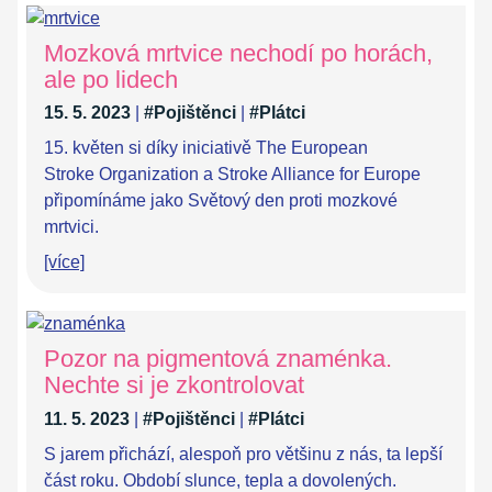
Mozková mrtvice nechodí po horách,
ale po lidech
15. 5. 2023
|
#Pojištěnci
|
#Plátci
15. květen si díky iniciativě The European
Stroke Organization a Stroke Alliance for Europe
připomínáme jako Světový den proti mozkové
mrtvici.
[více]
Pozor na pigmentová znaménka.
Nechte si je zkontrolovat
11. 5. 2023
|
#Pojištěnci
|
#Plátci
S jarem přichází, alespoň pro většinu z nás, ta lepší
část roku. Období slunce, tepla a dovolených.