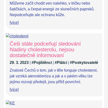
Můžeme začít chodit ven nalehko, v tričku nebo
šatičkách, a čerpat energii ze slunečních paprsků.
Nepodceňujte ale ochranu kůže.
[více]
Češi stále podceňují sledování
hladiny cholesterolu, nejsou
dostatečně informovaní
29. 3. 2023
|
#Pojištěnci
|
#Plátci
|
#Poskytovatelé
Znalosti Čechů o tom, jak v těle funguje cholesterol,
jak vzniká ateroskleróza a jak a v jakém věku lze
jejímu rozvoji předejít, jsou příliš povrchní.
[více]