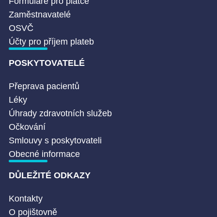
Formuláře pro plátce
Zaměstnavatelé
OSVČ
Účty pro příjem plateb
POSKYTOVATELÉ
Přeprava pacientů
Léky
Úhrady zdravotních služeb
Očkování
Smlouvy s poskytovateli
Obecné informace
DŮLEŽITÉ ODKAZY
Kontakty
O pojištovně