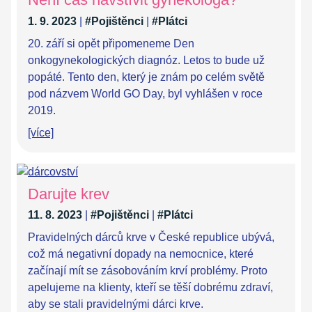
1. 9. 2023
|
#Pojištěnci
|
#Plátci
20. září si opět připomeneme Den
onkogynekologických diagnóz. Letos to bude už
popáté. Tento den, který je znám po celém světě
pod názvem World GO Day, byl vyhlášen v roce
2019.
[více]
Darujte krev
11. 8. 2023
|
#Pojištěnci
|
#Plátci
Pravidelných dárců krve v České republice ubývá,
což má negativní dopady na nemocnice, které
začínají mít se zásobováním krví problémy. Proto
apelujeme na klienty, kteří se těší dobrému zdraví,
aby se stali pravidelnými dárci krve.