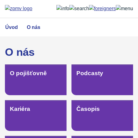
Přejít
k
hlavnímu
obsahu
Úvod
O nás
O nás
O pojišťovně
Podcasty
Kariéra
Časopis