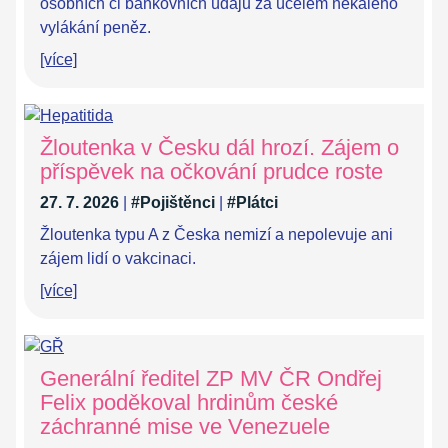
osobních či bankovních údajů za účelem nekalého
vylákání peněz.
[více]
Žloutenka v Česku dál hrozí. Zájem o
příspěvek na očkování prudce roste
27. 7. 2026
|
#Pojištěnci
|
#Plátci
Žloutenka typu A z Česka nemizí a nepolevuje ani
zájem lidí o vakcinaci.
[více]
Generální ředitel ZP MV ČR Ondřej
Felix poděkoval hrdinům české
záchranné mise ve Venezuele