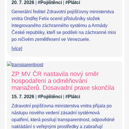
20. 7. 2026
|
#Pojištěnci
|
#Plátci
Generální ředitel Zdravotní pojišťovny ministerstva
vnitra Ondřej Felix ocenil příslušníky složek
Integrovaného záchranného systému a Armády
České republiky, kteří se podíleli na záchranné misi
po ničivém zemětřesení ve Venezuele.
[více]
ZP MV ČR nastavila nový směr
hospodaření a odměňování
manažerů. Dosavadní praxe skončila
15. 7. 2026
|
#Pojištěnci
|
#Plátci
Zdravotní pojišťovna ministerstva vnitra přijala po
nástupu nového vedení zásadní systémová
opatření, která posilují transparentnost, odpovědné
nakládání s veřejnými prostředky a zabraňují