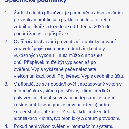
Žádost o tento příspěvek je podmíněna absolvováním
preventivní prohlídky u praktického lékaře
nebo
zubního lékaře, a to v době od 1. ledna 2025 do
podání žádosti o příspěvek.
Ověření absolvování preventivní prohlídky provádí
zdravotní pojišťovna prostřednictvím kontroly
vykázaných výkonů - lhůta může činit až 90
dnů. Příspěvek může být vyplacen až po
ověření. Výpis vykázané péče naleznete
v
eKomunikaci,
oddíl Pojištěnec, Výpis osobního účtu.
V případě, že se nepodaří ověřit požadovaný výkon v
informačním systému pojišťovny, klient předloží
potvrzení o jeho absolvování podepsané lékařem,
čestné prohlášení (pouze noví pojištěnci) nebo
screenshot z aplikace EZ karta, kde bude vidět
identifikace klienta, typ prohlídky a datum provedení.
Pokud není výkon ověřen v informačním systému