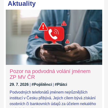
Aktuality
Pozor na podvodná volání jménem
ZP MV ČR
29. 7. 2026
|
#Pojištěnci
|
#Plátci
Podvodných telefonátů jménem nejrůznějších
institucí v Česku přibývá. Jejich cílem bývá získání
osobních či bankovních údajů za účelem nekalého