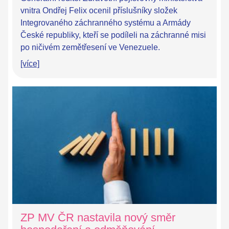
vnitra Ondřej Felix ocenil příslušníky složek
Integrovaného záchranného systému a Armády
České republiky, kteří se podíleli na záchranné misi
po ničivém zemětřesení ve Venezuele.
[více]
ZP MV ČR nastavila nový směr