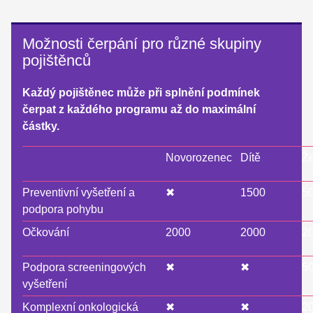
Možnosti čerpání pro různé skupiny
pojištěnců
Každý pojištěnec může při splnění podmínek
čerpat z každého programu až do maximální
částky.
Novorozenec
Dítě
Ž
Preventivní vyšetření a
✖
1500
5
podpora pohybu
Očkování
2000
2000
2
Podpora screeningových
✖
✖
5
vyšetření
Komplexní onkologická
✖
✖
2