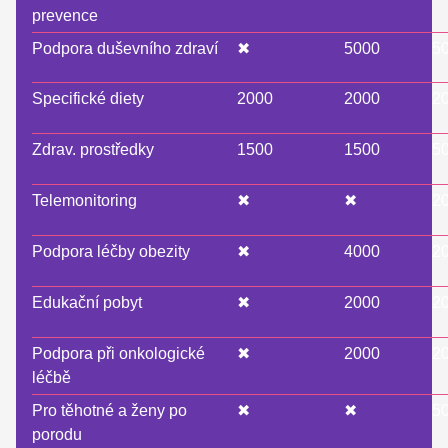
prevence
Podpora duševního zdraví
✖
5000
5
Specifické diety
2000
2000
2
Zdrav. prostředky
1500
1500
5
Telemonitoring
✖
✖
2
Podpora léčby obezity
✖
4000
2
Edukační pobyt
✖
2000
2
Podpora při onkologické
✖
2000
2
léčbě
Pro těhotné a ženy po
✖
✖
5
porodu