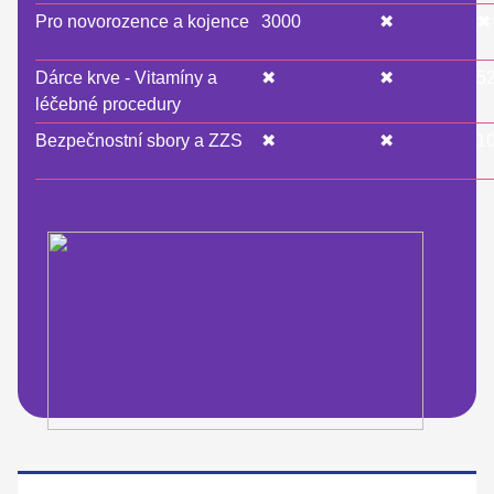
Pro novorozence a kojence
3000
✖
✖
Dárce krve - Vitamíny a
✖
✖
5
léčebné procedury
Bezpečnostní sbory a ZZS
✖
✖
1