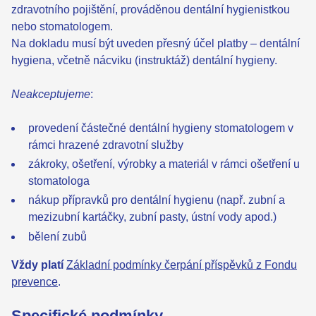
zdravotního pojištění, prováděnou dentální hygienistkou
nebo stomatologem.
Na dokladu musí být uveden přesný účel platby – dentální
hygiena, včetně nácviku (instruktáž) dentální hygieny.
Neakceptujeme
:
provedení částečné dentální hygieny stomatologem v
rámci hrazené zdravotní služby
zákroky, ošetření, výrobky a materiál v rámci ošetření u
stomatologa
nákup přípravků pro dentální hygienu (např. zubní a
mezizubní kartáčky, zubní pasty, ústní vody apod.)
bělení zubů
Vždy platí
Základní podmínky čerpání příspěvků z Fondu
prevence
.
Specifické podmínky