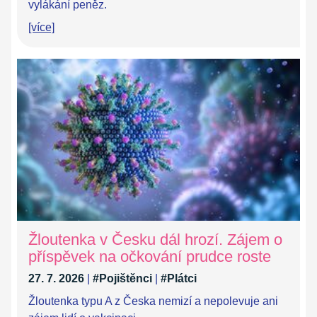
vylákání peněz.
[více]
Žloutenka v Česku dál hrozí. Zájem o
příspěvek na očkování prudce roste
27. 7. 2026
|
#Pojištěnci
|
#Plátci
Žloutenka typu A z Česka nemizí a nepolevuje ani