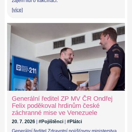
zájem lidí o vakcinaci.
[více]
Generální ředitel ZP MV ČR Ondřej
Felix poděkoval hrdinům české
záchranné mise ve Venezuele
20. 7. 2026
|
#Pojištěnci
|
#Plátci
Generální ředitel Zdravotní pojišťovny ministerstva