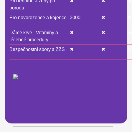
Pro těhotné a ženy po
✖
✖
5
porodu
Pro novorozence a kojence
3000
✖
✖
Dárce krve - Vitamíny a
✖
✖
5
léčebné procedury
Bezpečnostní sbory a ZZS
✖
✖
1