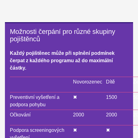
Možnosti čerpání pro různé skupiny
pojištěnců
Každý pojištěnec může při splnění podmínek
čerpat z každého programu až do maximální
částky.
Novorozenec
Dítě
Ž
Preventivní vyšetření a
✖
1500
5
podpora pohybu
Očkování
2000
2000
2
Podpora screeningových
✖
✖
5
vyšetření