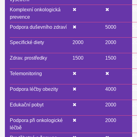
Komplexní onkologická
✖
✖
2
prevence
Podpora duševního zdraví
✖
5000
5
Specifické diety
2000
2000
2
Zdrav. prostředky
1500
1500
5
Telemonitoring
✖
✖
2
Podpora léčby obezity
✖
4000
2
Edukační pobyt
✖
2000
2
Podpora při onkologické
✖
2000
2
léčbě