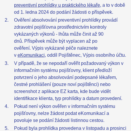
preventivní prohlídky u praktického lékaře
, a to v době
od 1. ledna 2024 do podání žádosti o příspěvek.
Ověření absolvování preventivní prohlídky provádí
zdravotní pojišťovna prostřednictvím kontroly
vykázaných výkonů - lhůta může činit až 90
dnů. Příspěvek může být vyplacen až po
ověření. Výpis vykázané péče naleznete
v
eKomunikaci,
oddíl Pojištěnec, Výpis osobního účtu.
V případě, že se nepodaří ověřit požadovaný výkon v
informačním systému pojišťovny, klient předloží
potvrzení o jeho absolvování podepsané lékařem,
čestné prohlášení (pouze noví pojištěnci) nebo
screenshot z aplikace EZ karta, kde bude vidět
identifikace klienta, typ prohlídky a datum provedení.
Pokud není výkon ověřen v informačním systému
pojišťovny, nelze žádost podat eKomunikací a
povoluje se podání žádosti listinnou cestou.
Pokud byla prohlídka provedena v listopadu a prosinci