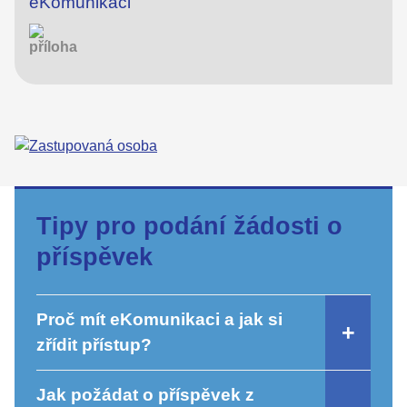
eKomunikaci
Tipy pro podání žádosti o
příspěvek
Proč mít eKomunikaci a jak si
zřídit přístup?
Jak požádat o příspěvek z