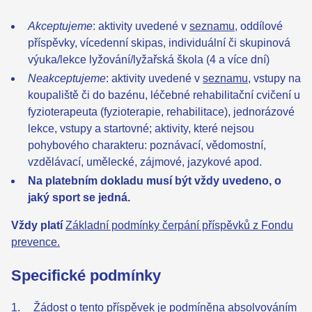
Akceptujeme
: aktivity uvedené v
seznamu
, oddílové
příspěvky, vícedenní skipas, individuální či skupinová
výuka/lekce lyžování/lyžařská škola (4 a více dní)
Neakceptujeme
: aktivity uvedené v
seznamu
, vstupy na
koupaliště či do bazénu,
léčebné rehabilitační cvičení u
fyzioterapeuta (fyzioterapie, rehabilitace), jednorázové
lekce, vstupy a startovné; aktivity, které nejsou
pohybového charakteru: poznávací, vědomostní,
vzdělávací, umělecké, zájmové, jazykové apod.
Na platebním dokladu musí být vždy uvedeno, o
jaký sport se jedná.
Vždy platí
Základní podmínky čerpání příspěvků z Fondu
prevence.
Specifické podmínky
Žádost o tento příspěvek je podmíněna absolvováním