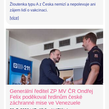
Žloutenka typu A z Česka nemizí a nepolevuje ani
zájem lidí o vakcinaci.
[více]
Generální ředitel ZP MV ČR Ondřej
Felix poděkoval hrdinům české
záchranné mise ve Venezuele