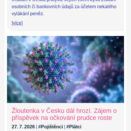
osobních či bankovních údajů za účelem nekalého
vylákání peněz.
[více]
Žloutenka v Česku dál hrozí. Zájem o
příspěvek na očkování prudce roste
27. 7. 2026
|
#Pojištěnci
|
#Plátci