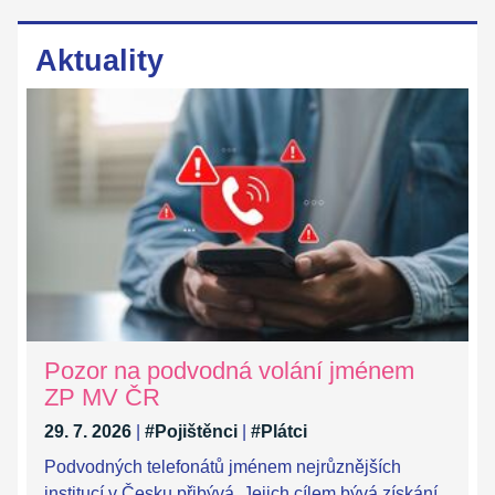
Aktuality
Pozor na podvodná volání jménem
ZP MV ČR
29. 7. 2026
|
#Pojištěnci
|
#Plátci
Podvodných telefonátů jménem nejrůznějších
institucí v Česku přibývá. Jejich cílem bývá získání